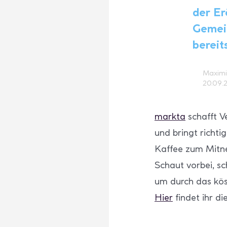
der Er
Gemei
bereit
Maximi
20.09.
markta
schafft V
und bringt richti
Kaffee zum Mitn
Schaut vorbei, s
um durch das kös
Hier
findet ihr die