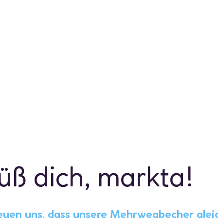
üß dich, markta!
euen uns, dass unsere Mehrwegbecher glei