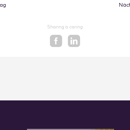
rag
Näch
Sharing is caring