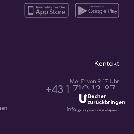
Kontakt
Mo-Fr von 9-17 Uhr
+43 1 710 13 87-
777
Becher
zurückbringen
men
info@mycoffeecup.at