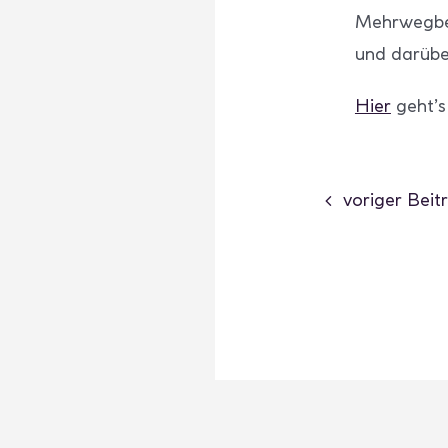
Mehrwegbec
und darübe
Hier
geht’s
voriger Beit