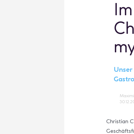
Im
Ch
my
Unser 
Gastr
Maximi
30.12.
Christian C
Geschäfts