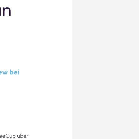
an
ew bei
eeCup über